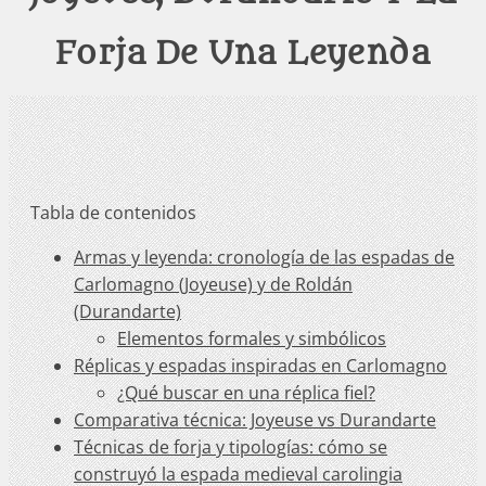
Forja De Una Leyenda
Tabla de contenidos
Armas y leyenda: cronología de las espadas de
Carlomagno (Joyeuse) y de Roldán
(Durandarte)
Elementos formales y simbólicos
Réplicas y espadas inspiradas en Carlomagno
¿Qué buscar en una réplica fiel?
Comparativa técnica: Joyeuse vs Durandarte
Técnicas de forja y tipologías: cómo se
construyó la espada medieval carolingia