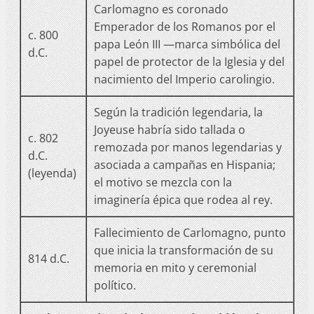
Carlomagno es coronado
Emperador de los Romanos por el
c. 800
papa León III —marca simbólica del
d.C.
papel de protector de la Iglesia y del
nacimiento del Imperio carolingio.
Según la tradición legendaria, la
Joyeuse habría sido tallada o
c. 802
remozada por manos legendarias y
d.C.
asociada a campañas en Hispania;
(leyenda)
el motivo se mezcla con la
imaginería épica que rodea al rey.
Fallecimiento de Carlomagno, punto
que inicia la transformación de su
814 d.C.
memoria en mito y ceremonial
político.