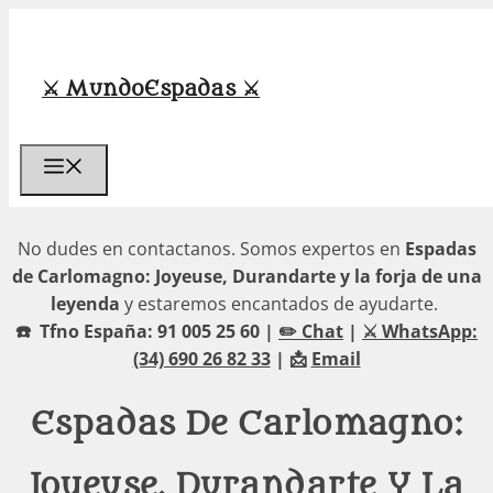
Saltar
al
contenido
⚔️ MundoEspadas ⚔️
Menú
No dudes en contactanos. Somos expertos en
Espadas
de Carlomagno: Joyeuse, Durandarte y la forja de una
leyenda
y estaremos encantados de ayudarte.
☎️ Tfno España: 91 005 25 60 |
✏️ Chat
|
⚔️ WhatsApp:
(34) 690 26 82 33
| 📩
Email
Espadas De Carlomagno:
Joyeuse, Durandarte Y La