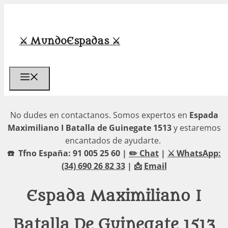
Saltar
al
contenido
⚔️ MundoEspadas ⚔️
Menú
No dudes en contactanos. Somos expertos en
Espada
Maximiliano I Batalla de Guinegate 1513
y estaremos
encantados de ayudarte.
☎️ Tfno España: 91 005 25 60 |
✏️ Chat
|
⚔️ WhatsApp:
(34) 690 26 82 33
| 📩
Email
Espada Maximiliano I
Batalla De Guinegate 1513