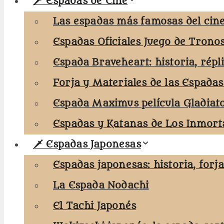
🗡️ Espadas de Cine
Las espadas más famosas del cine
Espadas Oficiales Juego de Trono
Espada Braveheart: historia, répl
Forja y Materiales de las Espadas
Espada Maximus película Gladiat
Espadas y Katanas de Los Inmorta
🗡️ Espadas Japonesas
Espadas japonesas: historia, forj
La Espada Nodachi
El Tachi Japonés