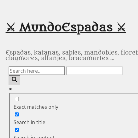
Saltar
al
contenido
⚔️ MundoEspadas ⚔️
Espadas, katanas, sables, mandobles, floret
claymores, alfanjes, bracamartes …
Exact matches only
Search in title
Search in content