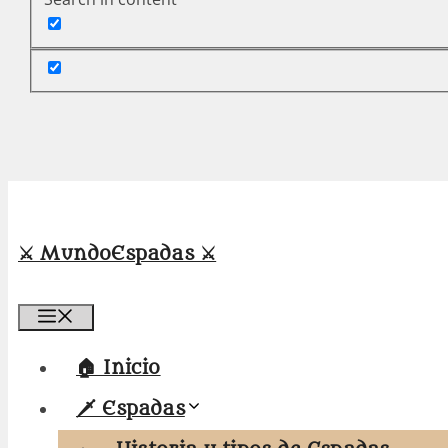
⚔️ MundoEspadas ⚔️
Menú
🏠 Inicio
🗡️ Espadas