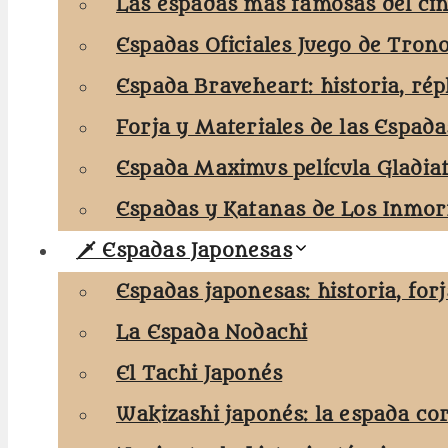
Las espadas más famosas del cin
Espadas Oficiales Juego de Tron
Espada Braveheart: historia, rép
Forja y Materiales de las Espada
Espada Maximus película Gladia
Espadas y Katanas de Los Inmort
🗡️ Espadas Japonesas
Espadas japonesas: historia, for
La Espada Nodachi
El Tachi Japonés
Wakizashi japonés: la espada co