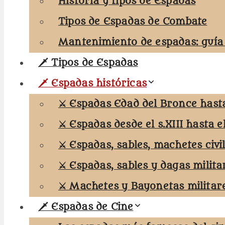
Historia y tipos de Espadas
Tipos de Espadas de Combate
Mantenimiento de espadas: guía
🗡️ Tipos de Espadas
🗡️ Espadas históricas
⚔️ Espadas Edad del Bronce hasta 
⚔️ Espadas desde el s.XIII hasta el
⚔️ Espadas, sables, machetes civi
⚔️ Espadas, sables y dagas milita
⚔️ Machetes y Bayonetas militar
🗡️ Espadas de Cine