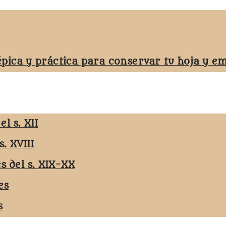
épica y práctica para conservar tu hoja y 
l s. XII
s. XVIII
es del s. XIX-XX
es
s