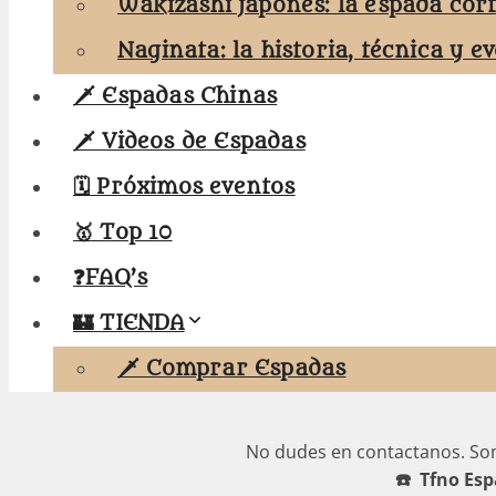
Wakizashi japonés: la espada cor
Naginata: la historia, técnica y e
🗡️ Espadas Chinas
🗡️ Videos de Espadas
🗓️ Próximos eventos
🥇 Top 10
❓FAQ’s
🏰 TIENDA
🗡️ Comprar Espadas
No dudes en contactanos. S
☎️ Tfno Esp