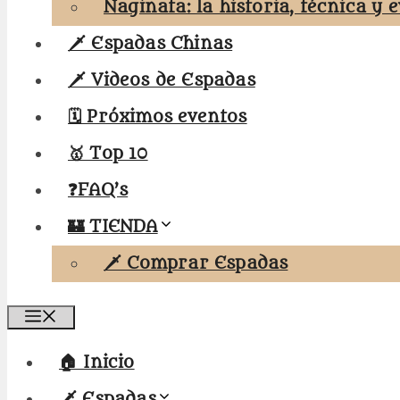
Naginata: la historia, técnica y 
🗡️ Espadas Chinas
🗡️ Videos de Espadas
🗓️ Próximos eventos
🥇 Top 10
❓FAQ’s
🏰 TIENDA
🗡️ Comprar Espadas
Menú
🏠 Inicio
🗡️ Espadas