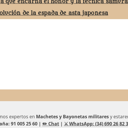
ta que encarna el honor y la técnica samurá
volución de la espada de asta japonesa
omos expertos en
Machetes y Bayonetas militares
y estare
aña: 91 005 25 60 |
✏️ Chat
|
⚔️ WhatsApp: (34) 690 26 82 