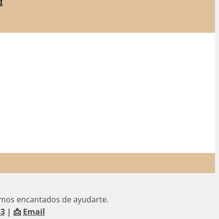
i
mos encantados de ayudarte.
33
| 📩
Email