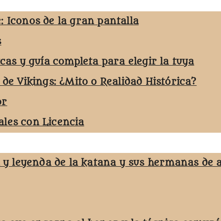
: Iconos de la gran pantalla
s
icas y guía completa para elegir la tuya
 de Vikings: ¿Mito o Realidad Histórica?
or
les con Licencia
a y leyenda de la katana y sus hermanas de 