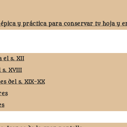
 épica y práctica para conservar tu hoja y
el s. XII
 s. XVIII
les del s. XIX-XX
res
es