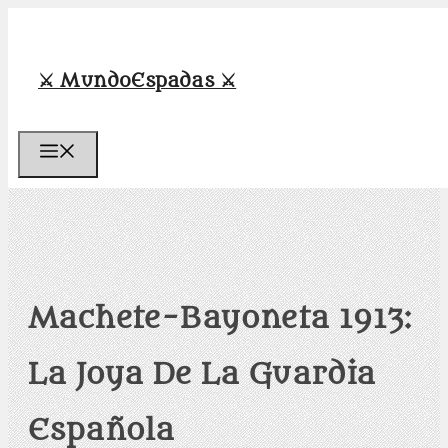
Saltar
al
contenido
⚔️ MundoEspadas ⚔️
Menú
Machete-Bayoneta 1913:
La Joya De La Guardia
Española