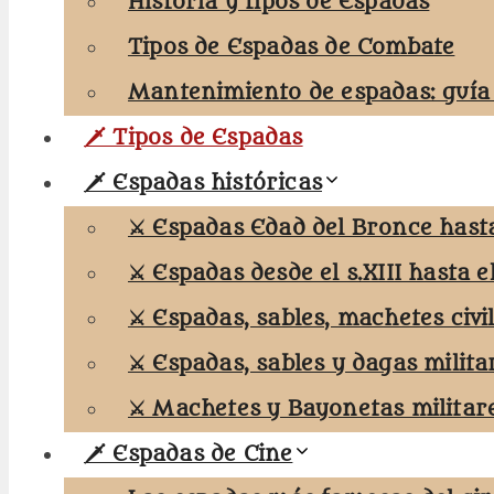
Historia y tipos de Espadas
Tipos de Espadas de Combate
Mantenimiento de espadas: guía
🗡️ Tipos de Espadas
🗡️ Espadas históricas
⚔️ Espadas Edad del Bronce hasta 
⚔️ Espadas desde el s.XIII hasta el
⚔️ Espadas, sables, machetes civi
⚔️ Espadas, sables y dagas milita
⚔️ Machetes y Bayonetas militar
🗡️ Espadas de Cine