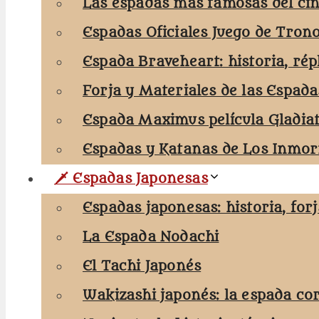
Las espadas más famosas del cin
Espadas Oficiales Juego de Tron
Espada Braveheart: historia, rép
Forja y Materiales de las Espada
Espada Maximus película Gladia
Espadas y Katanas de Los Inmort
🗡️ Espadas Japonesas
Espadas japonesas: historia, for
La Espada Nodachi
El Tachi Japonés
Wakizashi japonés: la espada co