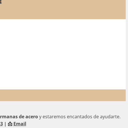
i
hermanas de acero
y estaremos encantados de ayudarte.
33
| 📩
Email