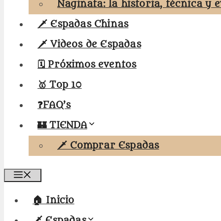
Naginata: la historia, técnica y 
🗡️ Espadas Chinas
🗡️ Videos de Espadas
🗓️ Próximos eventos
🥇 Top 10
❓FAQ’s
🏰 TIENDA
🗡️ Comprar Espadas
Menú
🏠 Inicio
🗡️ Espadas