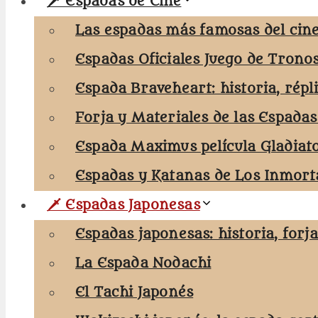
🗡️ Espadas de Cine
Las espadas más famosas del cine
Espadas Oficiales Juego de Trono
Espada Braveheart: historia, répl
Forja y Materiales de las Espadas
Espada Maximus película Gladiat
Espadas y Katanas de Los Inmorta
🗡️ Espadas Japonesas
Espadas japonesas: historia, forj
La Espada Nodachi
El Tachi Japonés