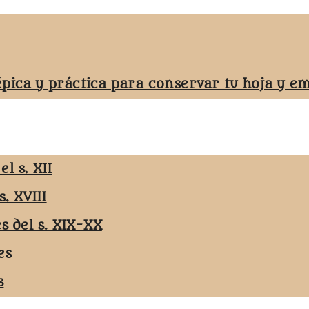
épica y práctica para conservar tu hoja y 
l s. XII
s. XVIII
es del s. XIX-XX
es
s