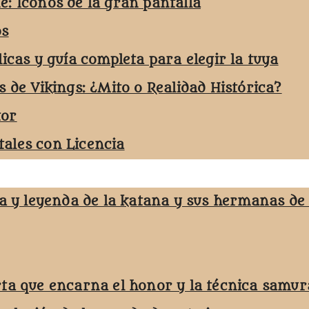
e: Iconos de la gran pantalla
os
licas y guía completa para elegir la tuya
s de Vikings: ¿Mito o Realidad Histórica?
tor
ales con Licencia
ja y leyenda de la katana y sus hermanas de
rta que encarna el honor y la técnica samur