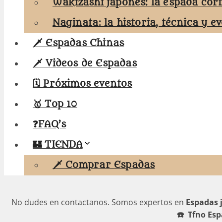
Wakizashi japonés: la espada cor
Naginata: la historia, técnica y e
🗡️ Espadas Chinas
🗡️ Videos de Espadas
🗓️ Próximos eventos
🥇 Top 10
❓FAQ’s
🏰 TIENDA
🗡️ Comprar Espadas
No dudes en contactanos. Somos expertos en
Espadas j
☎️ Tfno Esp