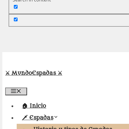
⚔️ MundoEspadas ⚔️
Menú
🏠 Inicio
🗡️ Espadas