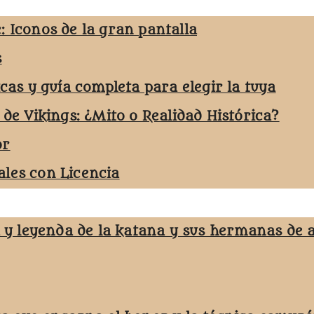
: Iconos de la gran pantalla
s
icas y guía completa para elegir la tuya
 de Vikings: ¿Mito o Realidad Histórica?
or
les con Licencia
a y leyenda de la katana y sus hermanas de 