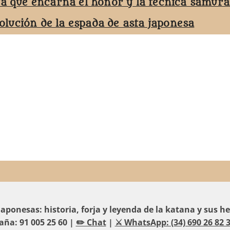
ta que encarna el honor y la técnica samurá
volución de la espada de asta japonesa
aponesas: historia, forja y leyenda de la katana y sus 
aña: 91 005 25 60 |
✏️ Chat
|
⚔️ WhatsApp: (34) 690 26 82 