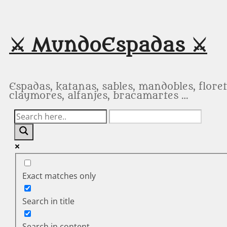
Saltar
al
contenido
⚔️ MundoEspadas ⚔️
Espadas, katanas, sables, mandobles, floret
claymores, alfanjes, bracamartes …
Exact matches only
Search in title
Search in content