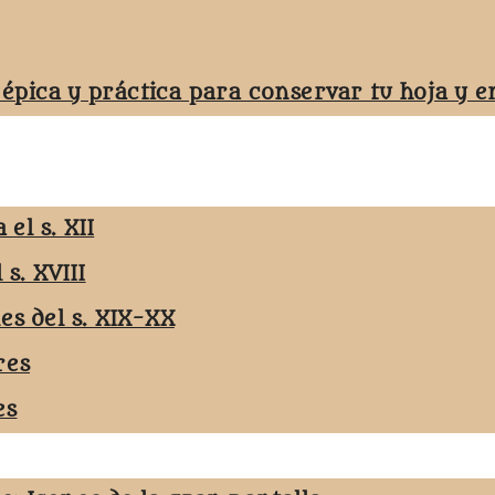
 épica y práctica para conservar tu hoja y
el s. XII
 s. XVIII
les del s. XIX-XX
res
es