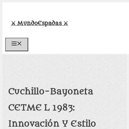
Saltar
al
contenido
⚔️ MundoEspadas ⚔️
Menú
Cuchillo-Bayoneta
CETME L 1983:
Innovación Y Estilo