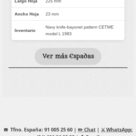
Largo Hoja
225 mm
Ancho Hoja
23 mm
Navy knife-bayonet pattern CETME
Inventario
model L 1983
Ver más Espadas
☎️ Tfno. España: 91 005 25 60 |
✏️ Chat
|
⚔️ WhatsApp: