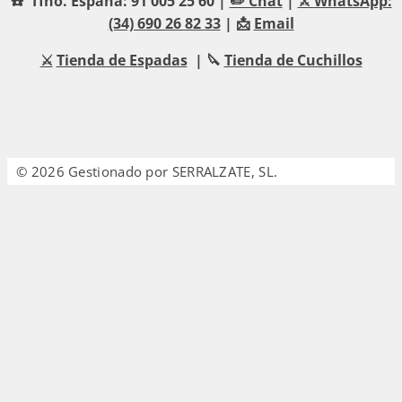
☎️ Tfno. España: 91 005 25 60 |
✏️ Chat
|
⚔️ WhatsApp:
(34) 690 26 82 33
| 📩
Email
⚔️
Tienda de Espadas
| 🔪
Tienda de Cuchillos
© 2026 Gestionado por SERRALZATE, SL.