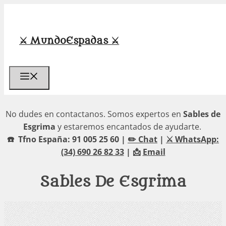
Saltar
al
contenido
⚔️ MundoEspadas ⚔️
Menú
No dudes en contactanos. Somos expertos en
Sables de
Esgrima
y estaremos encantados de ayudarte.
☎️ Tfno España: 91 005 25 60 |
✏️ Chat
|
⚔️ WhatsApp:
(34) 690 26 82 33
| 📩
Email
Sables De Esgrima