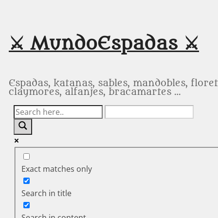
Saltar
al
contenido
⚔️ MundoEspadas ⚔️
Espadas, katanas, sables, mandobles, floret
claymores, alfanjes, bracamartes …
Exact matches only
Search in title
Search in content