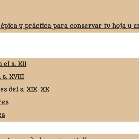
 épica y práctica para conservar tu hoja y
el s. XII
 s. XVIII
les del s. XIX-XX
res
es