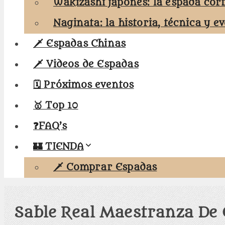
Wakizashi japonés: la espada cor
Naginata: la historia, técnica y e
🗡️ Espadas Chinas
🗡️ Videos de Espadas
🗓️ Próximos eventos
🥇 Top 10
❓FAQ’s
🏰 TIENDA
🗡️ Comprar Espadas
Sable Real Maestranza De C