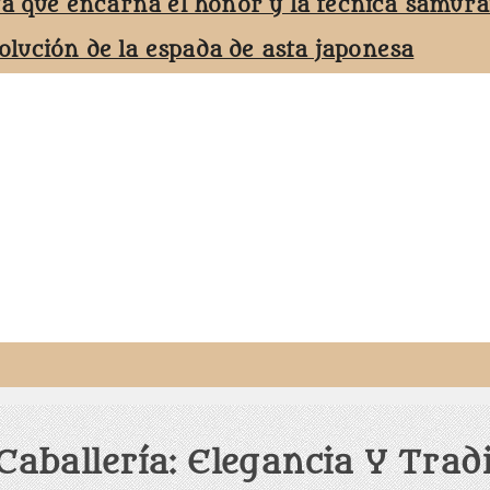
ta que encarna el honor y la técnica samurá
volución de la espada de asta japonesa
aballería: Elegancia Y Trad