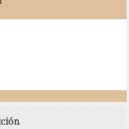
i
ición