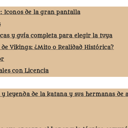
: Iconos de la gran pantalla
s
icas y guía completa para elegir la tuya
 de Vikings: ¿Mito o Realidad Histórica?
or
les con Licencia
a y leyenda de la katana y sus hermanas de 