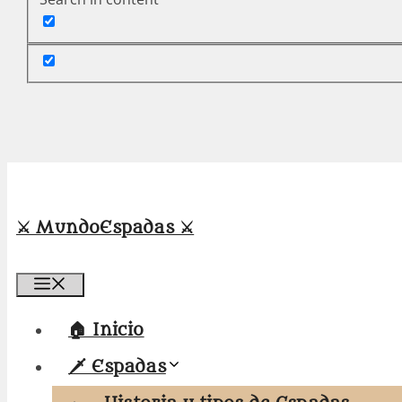
⚔️ MundoEspadas ⚔️
Menú
🏠 Inicio
🗡️ Espadas