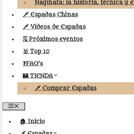
Naginata: la historia, técnica y 
🗡️ Espadas Chinas
🗡️ Videos de Espadas
🗓️ Próximos eventos
🥇 Top 10
❓FAQ’s
🏰 TIENDA
🗡️ Comprar Espadas
Menú
🏠 Inicio
🗡️ Espadas