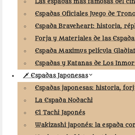
Las espadas más famosas del cin
Espadas Oficiales Juego de Tron
Espada Braveheart: historia, rép
Forja y Materiales de las Espada
Espada Maximus película Gladia
Espadas y Katanas de Los Inmort
🗡️ Espadas Japonesas
Espadas japonesas: historia, for
La Espada Nodachi
El Tachi Japonés
Wakizashi japonés: la espada co