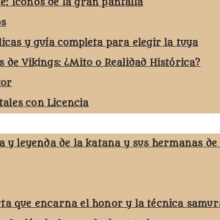
e: Iconos de la gran pantalla
os
licas y guía completa para elegir la tuya
s de Vikings: ¿Mito o Realidad Histórica?
tor
ales con Licencia
ja y leyenda de la katana y sus hermanas de
rta que encarna el honor y la técnica samur