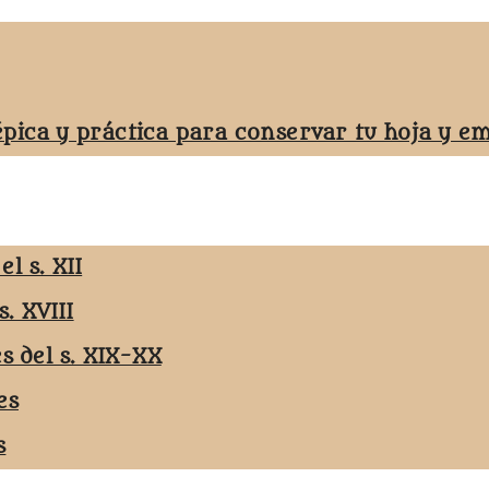
épica y práctica para conservar tu hoja y 
l s. XII
s. XVIII
es del s. XIX-XX
es
s