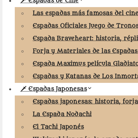
🗡️ Espadas de Cine
Las espadas más famosas del cine
Espadas Oficiales Juego de Trono
Espada Braveheart: historia, répl
Forja y Materiales de las Espadas
Espada Maximus película Gladiat
Espadas y Katanas de Los Inmorta
🗡️ Espadas Japonesas
Espadas japonesas: historia, forj
La Espada Nodachi
El Tachi Japonés