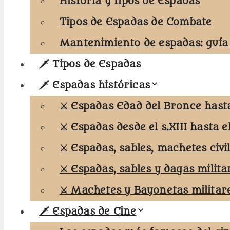
Historia y tipos de Espadas
Tipos de Espadas de Combate
Mantenimiento de espadas: guía
🗡️ Tipos de Espadas
🗡️ Espadas históricas
⚔️ Espadas Edad del Bronce hasta 
⚔️ Espadas desde el s.XIII hasta el
⚔️ Espadas, sables, machetes civi
⚔️ Espadas, sables y dagas milita
⚔️ Machetes y Bayonetas militar
🗡️ Espadas de Cine