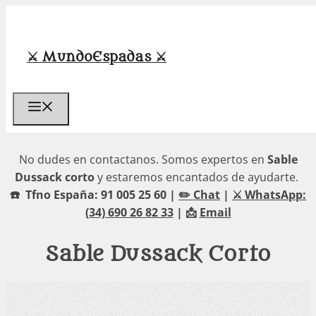
Saltar
al
contenido
⚔️ MundoEspadas ⚔️
Menú
No dudes en contactanos. Somos expertos en
Sable
Dussack corto
y estaremos encantados de ayudarte.
☎️ Tfno España: 91 005 25 60 |
✏️ Chat
|
⚔️ WhatsApp:
(34) 690 26 82 33
| 📩
Email
Sable Dussack Corto