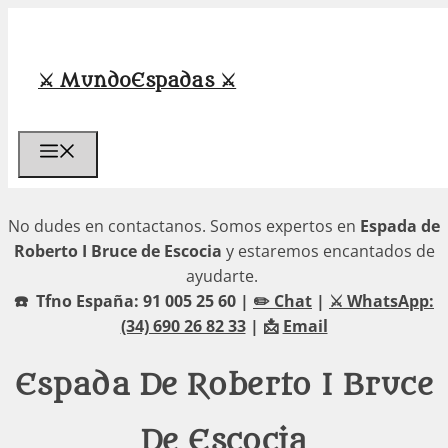
Saltar
al
contenido
⚔️ MundoEspadas ⚔️
Menú
No dudes en contactanos. Somos expertos en
Espada de
Roberto I Bruce de Escocia
y estaremos encantados de
ayudarte.
☎️ Tfno España: 91 005 25 60 |
✏️ Chat
|
⚔️ WhatsApp:
(34) 690 26 82 33
| 📩
Email
Espada De Roberto I Bruce
De Escocia