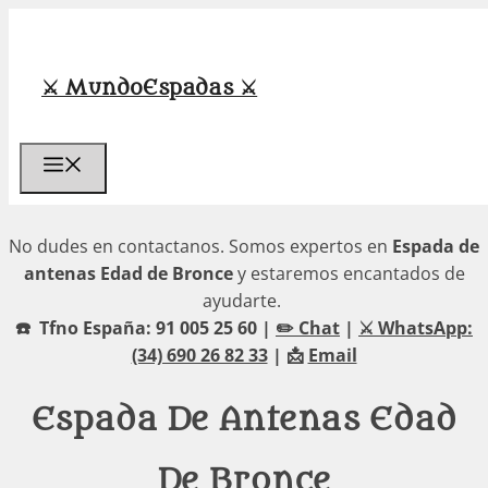
Saltar
al
contenido
⚔️ MundoEspadas ⚔️
Menú
No dudes en contactanos. Somos expertos en
Espada de
antenas Edad de Bronce
y estaremos encantados de
ayudarte.
☎️ Tfno España: 91 005 25 60 |
✏️ Chat
|
⚔️ WhatsApp:
(34) 690 26 82 33
| 📩
Email
Espada De Antenas Edad
De Bronce