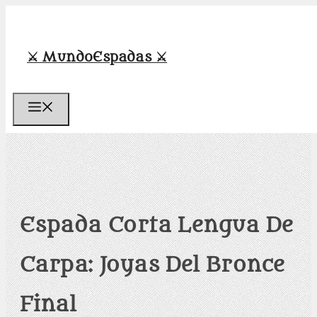
Saltar
al
contenido
⚔️ MundoEspadas ⚔️
Menú
Espada Corta Lengua De
Carpa: Joyas Del Bronce
Final