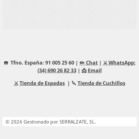
☎️ Tfno. España: 91 005 25 60 |
✏️ Chat
|
⚔️ WhatsApp:
(34) 690 26 82 33
| 📩
Email
⚔️
Tienda de Espadas
| 🔪
Tienda de Cuchillos
© 2026 Gestionado por SERRALZATE, SL.