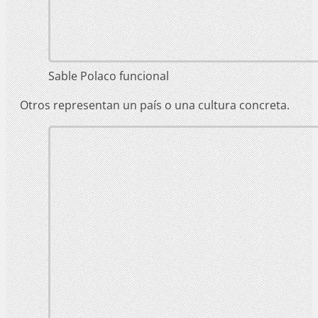
Sable Polaco funcional
Otros representan un país o una cultura concreta.