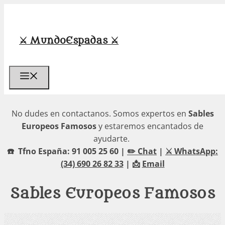
Saltar
al
contenido
⚔️ MundoEspadas ⚔️
Menú
No dudes en contactanos. Somos expertos en
Sables
Europeos Famosos
y estaremos encantados de
ayudarte.
☎️ Tfno España: 91 005 25 60 |
✏️ Chat
|
⚔️ WhatsApp:
(34) 690 26 82 33
| 📩
Email
Sables Europeos Famosos