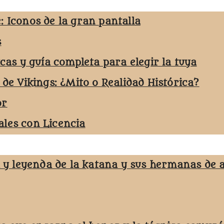
: Iconos de la gran pantalla
s
icas y guía completa para elegir la tuya
 de Vikings: ¿Mito o Realidad Histórica?
or
les con Licencia
a y leyenda de la katana y sus hermanas de 