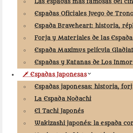
Las espadas más famosas del cin
Espadas Oficiales Juego de Tron
Espada Braveheart: historia, rép
Forja y Materiales de las Espada
Espada Maximus película Gladia
Espadas y Katanas de Los Inmort
🗡️ Espadas Japonesas
Espadas japonesas: historia, for
La Espada Nodachi
El Tachi Japonés
Wakizashi japonés: la espada co