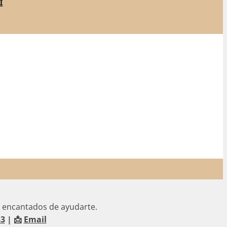
i
 encantados de ayudarte.
33
| 📩
Email