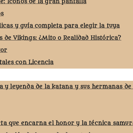
e: Iconos de la gran pantalla
os
licas y guía completa para elegir la tuya
s de Vikings: ¿Mito o Realidad Histórica?
tor
ales con Licencia
ja y leyenda de la katana y sus hermanas de
rta que encarna el honor y la técnica samur