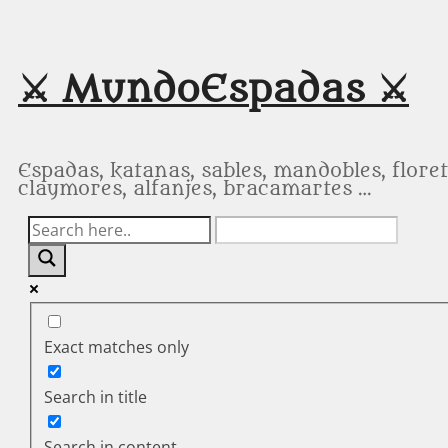
Saltar
al
contenido
⚔️ MundoEspadas ⚔️
Espadas, katanas, sables, mandobles, floret
claymores, alfanjes, bracamartes …
Exact matches only
Search in title
Search in content