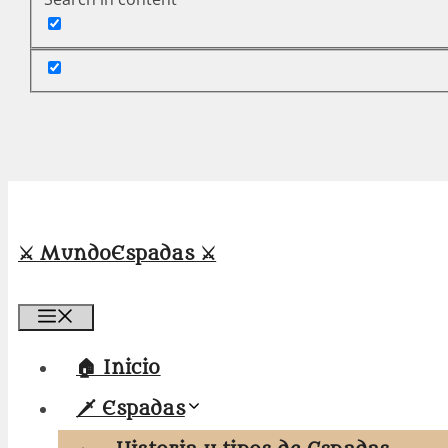
⚔️ MundoEspadas ⚔️
Menú
🏠 Inicio
🗡️ Espadas