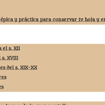
 épica y práctica para conservar tu hoja y
el s. XII
 s. XVIII
les del s. XIX-XX
res
es