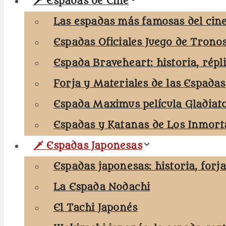
🗡️ Espadas de Cine
Las espadas más famosas del cine
Espadas Oficiales Juego de Trono
Espada Braveheart: historia, répl
Forja y Materiales de las Espadas
Espada Maximus película Gladiat
Espadas y Katanas de Los Inmorta
🗡️ Espadas Japonesas
Espadas japonesas: historia, forj
La Espada Nodachi
El Tachi Japonés