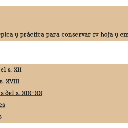
épica y práctica para conservar tu hoja y 
l s. XII
s. XVIII
es del s. XIX-XX
es
s