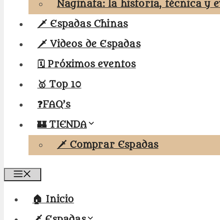
Naginata: la historia, técnica y 
🗡️ Espadas Chinas
🗡️ Videos de Espadas
🗓️ Próximos eventos
🥇 Top 10
❓FAQ’s
🏰 TIENDA
🗡️ Comprar Espadas
Menú
🏠 Inicio
🗡️ Espadas