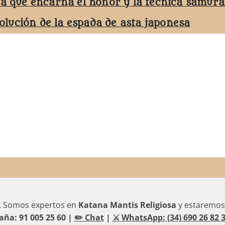
ta que encarna el honor y la técnica samurá
volución de la espada de asta japonesa
. Somos expertos en
Katana Mantis Religiosa
y estaremos
aña: 91 005 25 60 |
✏️ Chat
|
⚔️ WhatsApp: (34) 690 26 82 