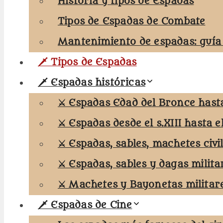
Historia y tipos de Espadas
Tipos de Espadas de Combate
Mantenimiento de espadas: guía
🗡️ Tipos de Espadas
🗡️ Espadas históricas
⚔️ Espadas Edad del Bronce hasta 
⚔️ Espadas desde el s.XIII hasta el
⚔️ Espadas, sables, machetes civi
⚔️ Espadas, sables y dagas milita
⚔️ Machetes y Bayonetas militar
🗡️ Espadas de Cine