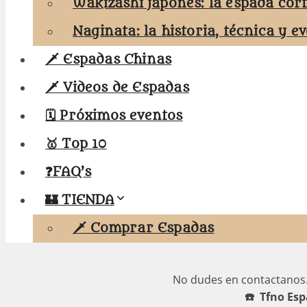
Wakizashi japonés: la espada cor
Naginata: la historia, técnica y e
🗡️ Espadas Chinas
🗡️ Videos de Espadas
🗓️ Próximos eventos
🥇 Top 10
❓FAQ’s
🏰 TIENDA
🗡️ Comprar Espadas
No dudes en contactanos
☎️ Tfno Esp