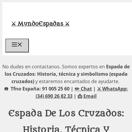
Saltar
al
contenido
⚔️ MundoEspadas ⚔️
Menú
No dudes en contactanos. Somos expertos en
Espada de
los Cruzados: Historia, técnica y simbolismo (espada
cruzados)
y estaremos encantados de ayudarte.
☎️ Tfno España: 91 005 25 60 |
✏️ Chat
|
⚔️ WhatsApp:
(34) 690 26 82 33
| 📩
Email
Espada De Los Cruzados:
Historia, Técnica Y