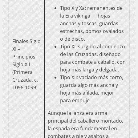
Tipo X y Xa: remanentes de
la Era vikinga — hojas
anchas y toscas, guardas
estrechas, pomos ovalados
o de disco.
Finales Siglo
Tipo XI: surgido al comienzo
XI –
de las Cruzadas, diseñado
Principios
para combate a caballo, con
Siglo XII
hoja más larga y delgada.
(Primera
Tipo XII: vaciado más corto,
Cruzada, c.
guarda algo más ancha y
1096-1099)
hoja más afilada, mejor
para empuje.
Aunque la lanza era arma
principal del caballero montado,
la espada era fundamental en
combates a pie y asaltos a