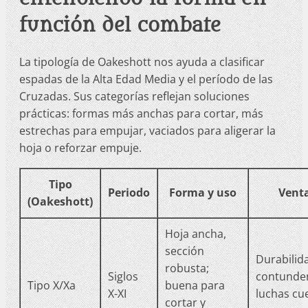
función del combate
La tipología de Oakeshott nos ayuda a clasificar
espadas de la Alta Edad Media y el período de las
Cruzadas. Sus categorías reflejan soluciones
prácticas: formas más anchas para cortar, más
estrechas para empujar, vaciados para aligerar la
hoja o reforzar empuje.
Tipo
Periodo
Forma y uso
Vent
(Oakeshott)
Hoja ancha,
sección
Durabilid
robusta;
Siglos
contunde
Tipo X/Xa
buena para
X-XI
luchas cu
cortar y