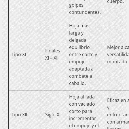
cuerpo.
golpes
contundentes.
Hoja más
larga y
delgada;
equilibrio
Mejor alc
Finales
Tipo XI
entre corte y
versatilid
XI – XII
empuje,
montada.
adaptada a
combate a
caballo.
Hoja afilada
Eficaz en 
con vaciado
y
corto para
Tipo XII
Siglo XII
enfrenta
incrementar
con arma
el empuje y el