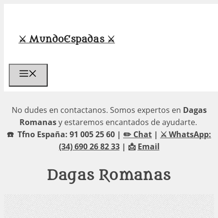
Saltar
al
contenido
⚔️ MundoEspadas ⚔️
Menú
No dudes en contactanos. Somos expertos en
Dagas
Romanas
y estaremos encantados de ayudarte.
☎️ Tfno España: 91 005 25 60 |
✏️ Chat
|
⚔️ WhatsApp:
(34) 690 26 82 33
| 📩
Email
Dagas Romanas