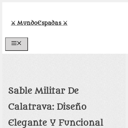
Saltar
al
contenido
⚔️ MundoEspadas ⚔️
Menú
Sable Militar De
Calatrava: Diseño
Elegante Y Funcional