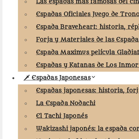
Las espadas más famosas del cin
Espadas Oficiales Juego de Tron
Espada Braveheart: historia, rép
Forja y Materiales de las Espada
Espada Maximus película Gladia
Espadas y Katanas de Los Inmort
🗡️ Espadas Japonesas
Espadas japonesas: historia, for
La Espada Nodachi
El Tachi Japonés
Wakizashi japonés: la espada co