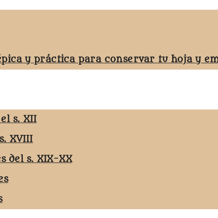
épica y práctica para conservar tu hoja y 
l s. XII
s. XVIII
es del s. XIX-XX
es
s