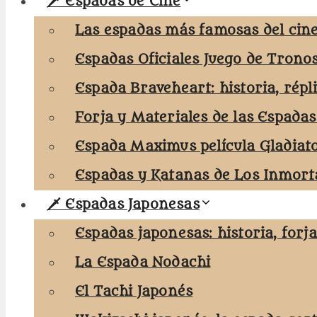
🗡️ Espadas de Cine
Las espadas más famosas del cine
Espadas Oficiales Juego de Trono
Espada Braveheart: historia, répl
Forja y Materiales de las Espadas
Espada Maximus película Gladiat
Espadas y Katanas de Los Inmorta
🗡️ Espadas Japonesas
Espadas japonesas: historia, forj
La Espada Nodachi
El Tachi Japonés