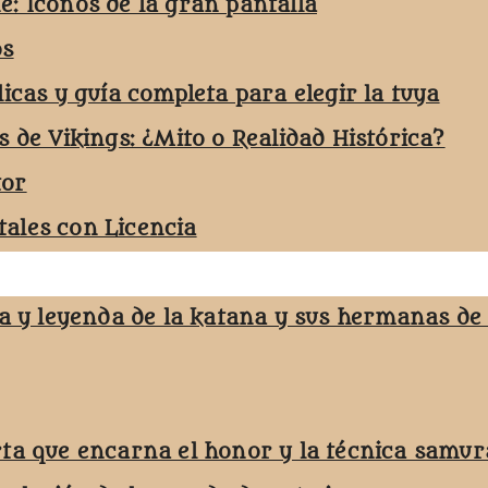
e: Iconos de la gran pantalla
os
licas y guía completa para elegir la tuya
s de Vikings: ¿Mito o Realidad Histórica?
tor
ales con Licencia
ja y leyenda de la katana y sus hermanas de
rta que encarna el honor y la técnica samur