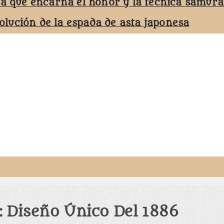
ta que encarna el honor y la técnica samurá
volución de la espada de asta japonesa
: Diseño Único Del 1886