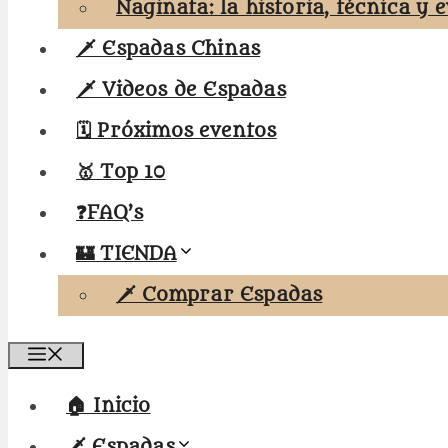
Naginata: la historia, técnica y 
🗡️ Espadas Chinas
🗡️ Videos de Espadas
🗓️ Próximos eventos
🥇 Top 10
❓FAQ’s
🏰 TIENDA
🗡️ Comprar Espadas
Menú
🏠 Inicio
🗡️ Espadas