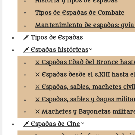
Historia y tipos de Espadas
Tipos de Espadas de Combate
Mantenimiento de espadas: guía
🗡️ Tipos de Espadas
🗡️ Espadas históricas
⚔️ Espadas Edad del Bronce hasta 
⚔️ Espadas desde el s.XIII hasta el
⚔️ Espadas, sables, machetes civi
⚔️ Espadas, sables y dagas milita
⚔️ Machetes y Bayonetas militar
🗡️ Espadas de Cine