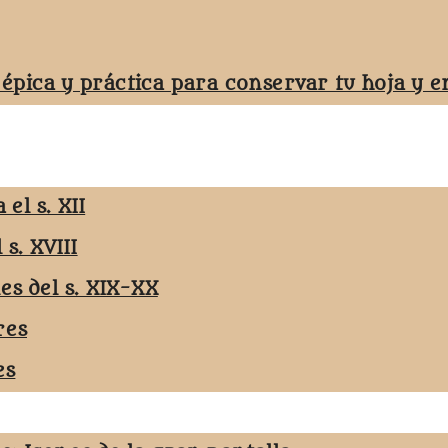
 épica y práctica para conservar tu hoja y
el s. XII
 s. XVIII
les del s. XIX-XX
res
es