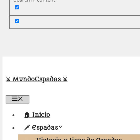
⚔️ MundoEspadas ⚔️
Menú
🏠 Inicio
🗡️ Espadas