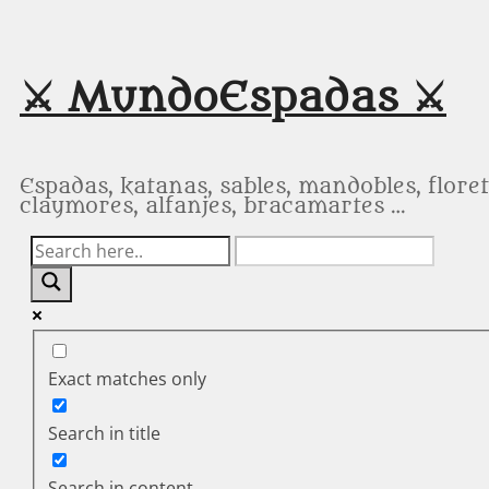
Saltar
al
contenido
⚔️ MundoEspadas ⚔️
Espadas, katanas, sables, mandobles, floret
claymores, alfanjes, bracamartes …
Exact matches only
Search in title
Search in content