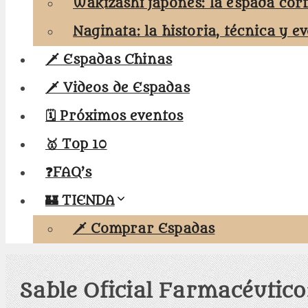
Wakizashi japonés: la espada cor
Naginata: la historia, técnica y e
🗡️ Espadas Chinas
🗡️ Videos de Espadas
🗓️ Próximos eventos
🥇 Top 10
❓FAQ’s
🏰 TIENDA
🗡️ Comprar Espadas
Sable Oficial Farmacéutico