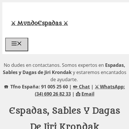
Saltar
al
contenido
⚔️ MundoEspadas ⚔️
Menú
No dudes en contactanos. Somos expertos en
Espadas,
Sables y Dagas de Jiri Krondak
y estaremos encantados
de ayudarte.
☎️ Tfno España: 91 005 25 60 |
✏️ Chat
|
⚔️ WhatsApp:
(34) 690 26 82 33
| 📩
Email
Espadas, Sables Y Dagas
De Jiri Krondak