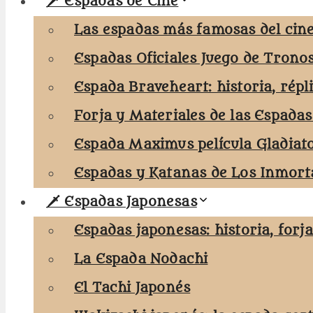
🗡️ Espadas de Cine
Las espadas más famosas del cine
Espadas Oficiales Juego de Trono
Espada Braveheart: historia, répl
Forja y Materiales de las Espadas
Espada Maximus película Gladiat
Espadas y Katanas de Los Inmorta
🗡️ Espadas Japonesas
Espadas japonesas: historia, forj
La Espada Nodachi
El Tachi Japonés