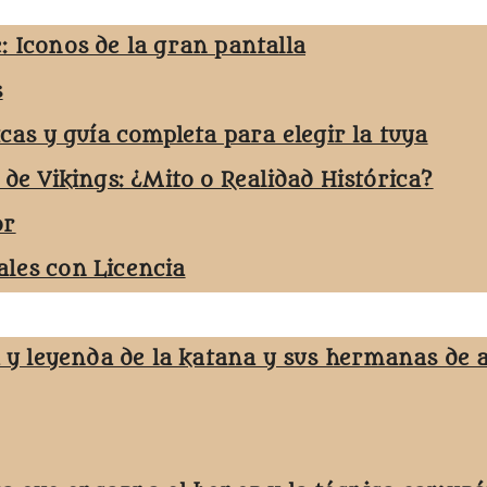
: Iconos de la gran pantalla
s
icas y guía completa para elegir la tuya
 de Vikings: ¿Mito o Realidad Histórica?
or
les con Licencia
a y leyenda de la katana y sus hermanas de 