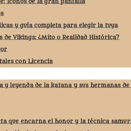
e: Iconos de la gran pantalla
os
licas y guía completa para elegir la tuya
s de Vikings: ¿Mito o Realidad Histórica?
tor
ales con Licencia
ja y leyenda de la katana y sus hermanas de
rta que encarna el honor y la técnica samur