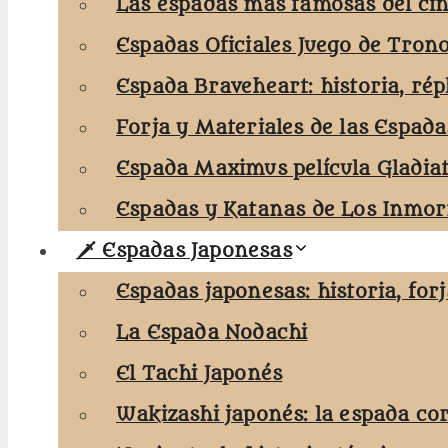
Las espadas más famosas del cin
Espadas Oficiales Juego de Tron
Espada Braveheart: historia, rép
Forja y Materiales de las Espada
Espada Maximus película Gladia
Espadas y Katanas de Los Inmort
🗡️ Espadas Japonesas
Espadas japonesas: historia, for
La Espada Nodachi
El Tachi Japonés
Wakizashi japonés: la espada co