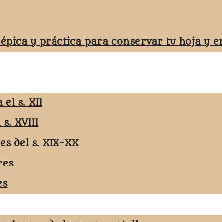
 épica y práctica para conservar tu hoja y
el s. XII
 s. XVIII
les del s. XIX-XX
res
es