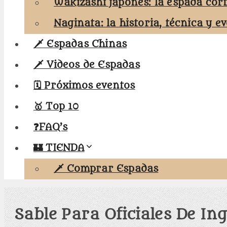
Wakizashi japonés: la espada cor
Naginata: la historia, técnica y e
🗡️ Espadas Chinas
🗡️ Videos de Espadas
🗓️ Próximos eventos
🥇 Top 10
❓FAQ’s
🏰 TIENDA
🗡️ Comprar Espadas
Sable Para Oficiales De In