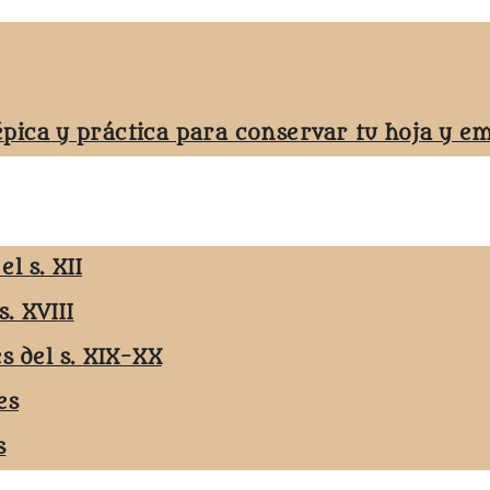
épica y práctica para conservar tu hoja y 
l s. XII
s. XVIII
es del s. XIX-XX
es
s