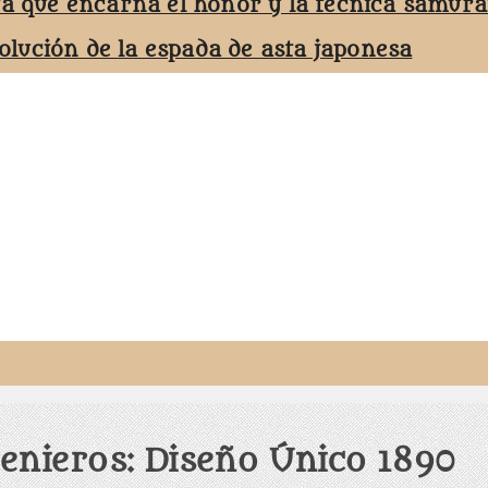
ta que encarna el honor y la técnica samurá
volución de la espada de asta japonesa
genieros: Diseño Único 1890