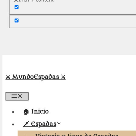
⚔️ MundoEspadas ⚔️
Menú
🏠 Inicio
🗡️ Espadas