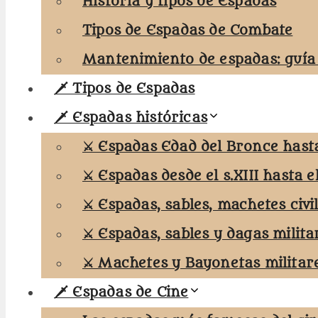
Historia y tipos de Espadas
Tipos de Espadas de Combate
Mantenimiento de espadas: guía
🗡️ Tipos de Espadas
🗡️ Espadas históricas
⚔️ Espadas Edad del Bronce hasta 
⚔️ Espadas desde el s.XIII hasta el
⚔️ Espadas, sables, machetes civi
⚔️ Espadas, sables y dagas milita
⚔️ Machetes y Bayonetas militar
🗡️ Espadas de Cine