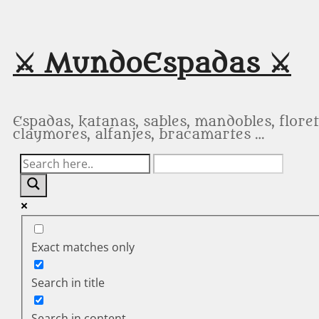
Saltar
al
contenido
⚔️ MundoEspadas ⚔️
Espadas, katanas, sables, mandobles, floret
claymores, alfanjes, bracamartes …
Exact matches only
Search in title
Search in content