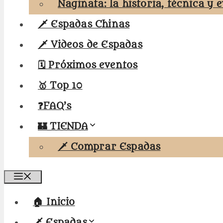
Naginata: la historia, técnica y 
🗡️ Espadas Chinas
🗡️ Videos de Espadas
🗓️ Próximos eventos
🥇 Top 10
❓FAQ’s
🏰 TIENDA
🗡️ Comprar Espadas
Menú
🏠 Inicio
🗡️ Espadas