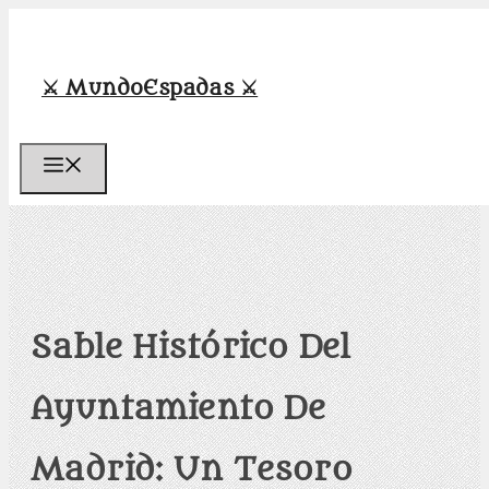
Saltar
al
contenido
⚔️ MundoEspadas ⚔️
Menú
Sable Histórico Del
Ayuntamiento De
Madrid: Un Tesoro