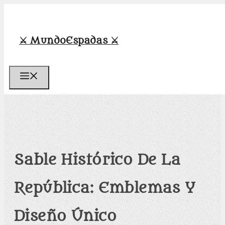
Saltar
al
contenido
⚔️ MundoEspadas ⚔️
Menú
Sable Histórico De La
República: Emblemas Y
Diseño Único