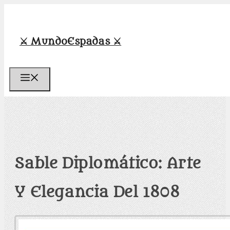
Saltar
al
contenido
⚔️ MundoEspadas ⚔️
Menú
Sable Diplomático: Arte
Y Elegancia Del 1808