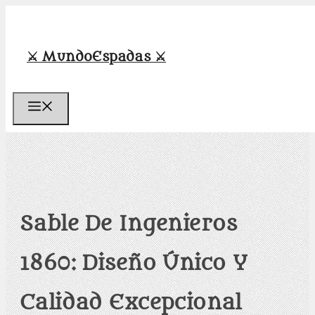
Saltar
al
contenido
⚔️ MundoEspadas ⚔️
Menú
Sable De Ingenieros
1860: Diseño Único Y
Calidad Excepcional