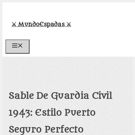
Saltar
al
contenido
⚔️ MundoEspadas ⚔️
Menú
Sable De Guardia Civil
1943: Estilo Puerto
Seguro Perfecto