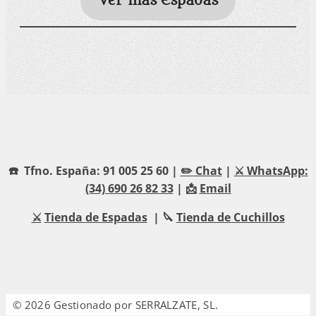
Ver más Espadas
☎️ Tfno. España: 91 005 25 60 |
✏️ Chat
|
⚔️ WhatsApp:
(34) 690 26 82 33
| 📩
Email
⚔️
Tienda de Espadas
| 🔪
Tienda de Cuchillos
© 2026 Gestionado por SERRALZATE, SL.