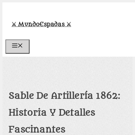
Saltar
al
contenido
⚔️ MundoEspadas ⚔️
Menú
Sable De Artillería 1862:
Historia Y Detalles
Fascinantes