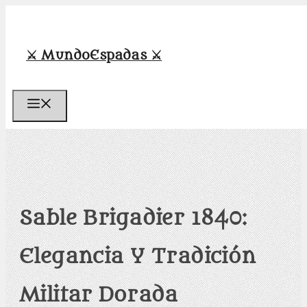
Saltar
al
contenido
⚔️ MundoEspadas ⚔️
Menú
Sable Brigadier 1840:
Elegancia Y Tradición
Militar Dorada