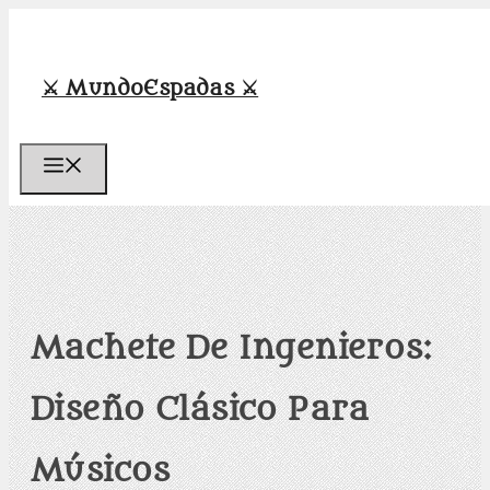
Saltar
al
contenido
⚔️ MundoEspadas ⚔️
Menú
Machete De Ingenieros:
Diseño Clásico Para
Músicos