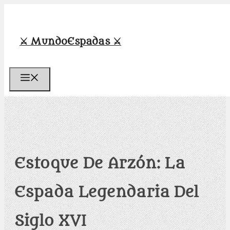
Saltar
al
contenido
⚔️ MundoEspadas ⚔️
Menú
Estoque De Arzón: La
Espada Legendaria Del
Siglo XVI