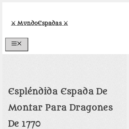
Saltar
al
contenido
⚔️ MundoEspadas ⚔️
Menú
Espléndida Espada De
Montar Para Dragones
De 1770