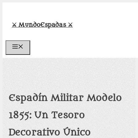
Saltar
al
contenido
⚔️ MundoEspadas ⚔️
Menú
Espadín Militar Modelo
1855: Un Tesoro
Decorativo Único