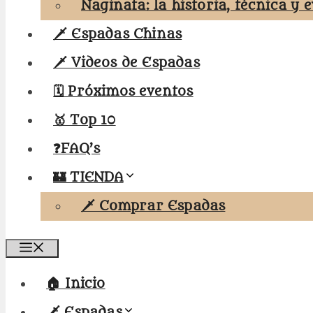
Naginata: la historia, técnica y 
🗡️ Espadas Chinas
🗡️ Videos de Espadas
🗓️ Próximos eventos
🥇 Top 10
❓FAQ’s
🏰 TIENDA
🗡️ Comprar Espadas
Menú
🏠 Inicio
🗡️ Espadas