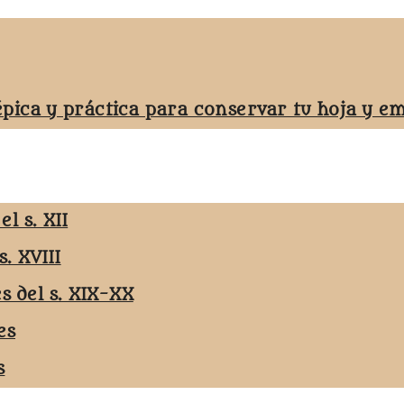
épica y práctica para conservar tu hoja y 
l s. XII
s. XVIII
es del s. XIX-XX
es
s