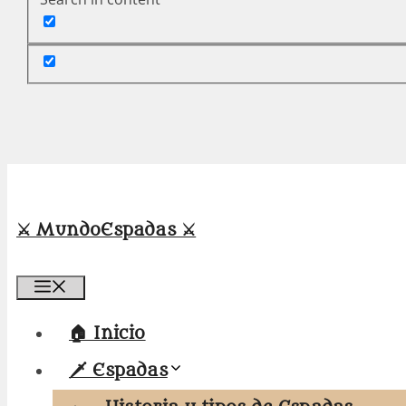
⚔️ MundoEspadas ⚔️
Menú
🏠 Inicio
🗡️ Espadas