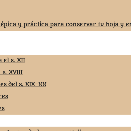
 épica y práctica para conservar tu hoja y
el s. XII
 s. XVIII
les del s. XIX-XX
res
es