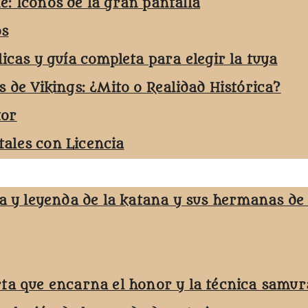
e: Iconos de la gran pantalla
os
licas y guía completa para elegir la tuya
s de Vikings: ¿Mito o Realidad Histórica?
tor
ales con Licencia
ja y leyenda de la katana y sus hermanas de
rta que encarna el honor y la técnica samur