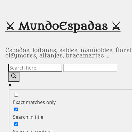
Saltar
al
contenido
⚔️ MundoEspadas ⚔️
Espadas, katanas, sables, mandobles, floret
claymores, alfanjes, bracamartes …
Exact matches only
Search in title
Search in content