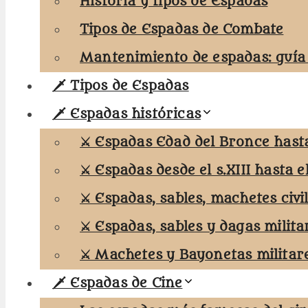
Historia y tipos de Espadas
Tipos de Espadas de Combate
Mantenimiento de espadas: guía
🗡️ Tipos de Espadas
🗡️ Espadas históricas
⚔️ Espadas Edad del Bronce hasta 
⚔️ Espadas desde el s.XIII hasta el
⚔️ Espadas, sables, machetes civi
⚔️ Espadas, sables y dagas milita
⚔️ Machetes y Bayonetas militar
🗡️ Espadas de Cine