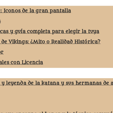
: Iconos de la gran pantalla
s
icas y guía completa para elegir la tuya
 de Vikings: ¿Mito o Realidad Histórica?
or
les con Licencia
a y leyenda de la katana y sus hermanas de 