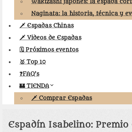
Wakizashi japonés: la espada cor
Naginata: la historia, técnica y e
🗡️ Espadas Chinas
🗡️ Videos de Espadas
🗓️ Próximos eventos
🥇 Top 10
❓FAQ’s
🏰 TIENDA
🗡️ Comprar Espadas
Espadín Isabelino: Premio