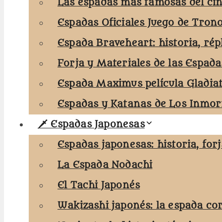
Las espadas más famosas del cin
Espadas Oficiales Juego de Tron
Espada Braveheart: historia, rép
Forja y Materiales de las Espada
Espada Maximus película Gladia
Espadas y Katanas de Los Inmort
🗡️ Espadas Japonesas
Espadas japonesas: historia, for
La Espada Nodachi
El Tachi Japonés
Wakizashi japonés: la espada co