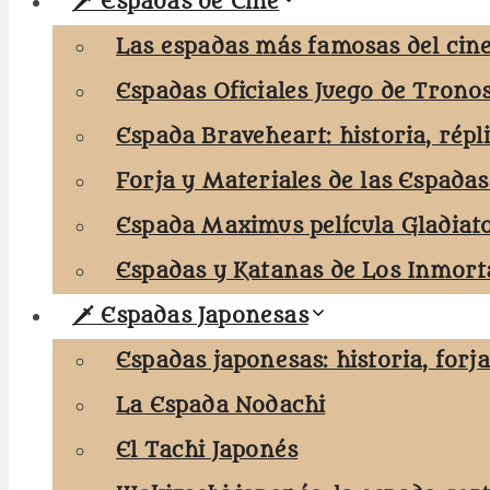
🗡️ Espadas de Cine
Las espadas más famosas del cine
Espadas Oficiales Juego de Trono
Espada Braveheart: historia, répl
Forja y Materiales de las Espadas
Espada Maximus película Gladiat
Espadas y Katanas de Los Inmorta
🗡️ Espadas Japonesas
Espadas japonesas: historia, forj
La Espada Nodachi
El Tachi Japonés