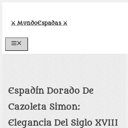
Saltar
al
contenido
⚔️ MundoEspadas ⚔️
Menú
Espadín Dorado De
Cazoleta Simon:
Elegancia Del Siglo XVIII