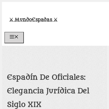
Saltar
al
contenido
⚔️ MundoEspadas ⚔️
Menú
Espadín De Oficiales:
Elegancia Jurídica Del
Siglo XIX