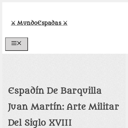
Saltar
al
contenido
⚔️ MundoEspadas ⚔️
Menú
Espadín De Barquilla
Juan Martín: Arte Militar
Del Siglo XVIII