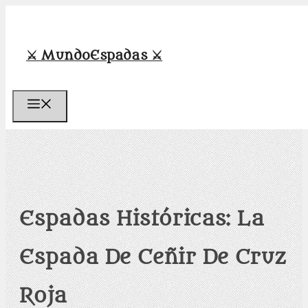
Saltar
al
contenido
⚔️ MundoEspadas ⚔️
Menú
Espadas Históricas: La
Espada De Ceñir De Cruz
Roja