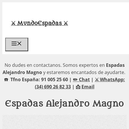
Saltar
al
contenido
⚔️ MundoEspadas ⚔️
Menú
No dudes en contactanos. Somos expertos en
Espadas
Alejandro Magno
y estaremos encantados de ayudarte.
☎️ Tfno España: 91 005 25 60 |
✏️ Chat
|
⚔️ WhatsApp:
(34) 690 26 82 33
| 📩
Email
Espadas Alejandro Magno