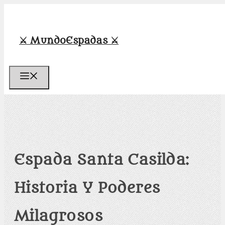
Saltar
al
contenido
⚔️ MundoEspadas ⚔️
Menú
Espada Santa Casilda:
Historia Y Poderes
Milagrosos