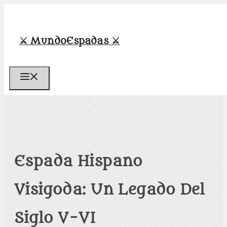
Saltar
al
contenido
⚔️ MundoEspadas ⚔️
Menú
Espada Hispano
Visigoda: Un Legado Del
Siglo V-VI