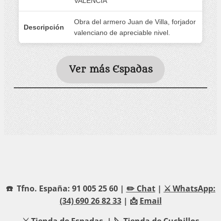
VALENCIA
Obra del armero Juan de Villa, forjador
Descripción
valenciano de apreciable nivel.
Ver más Espadas
☎️ Tfno. España: 91 005 25 60 |
✏️ Chat
|
⚔️ WhatsApp:
(34) 690 26 82 33
| 📩
Email
⚔️
Tienda de Espadas
| 🔪
Tienda de Cuchillos