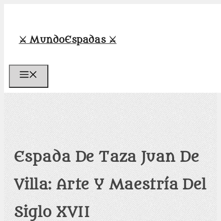
Saltar
al
contenido
⚔️ MundoEspadas ⚔️
Menú
Espada De Taza Juan De
Villa: Arte Y Maestría Del
Siglo XVII