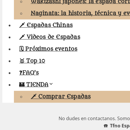
Wakizashi japonés: la espada cor
Naginata: la historia, técnica y e
🗡️ Espadas Chinas
🗡️ Videos de Espadas
🗓️ Próximos eventos
🥇 Top 10
❓FAQ’s
🏰 TIENDA
🗡️ Comprar Espadas
No dudes en contactanos. Somo
☎️ Tfno Esp