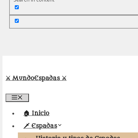
⚔️ MundoEspadas ⚔️
Menú
🏠 Inicio
🗡️ Espadas