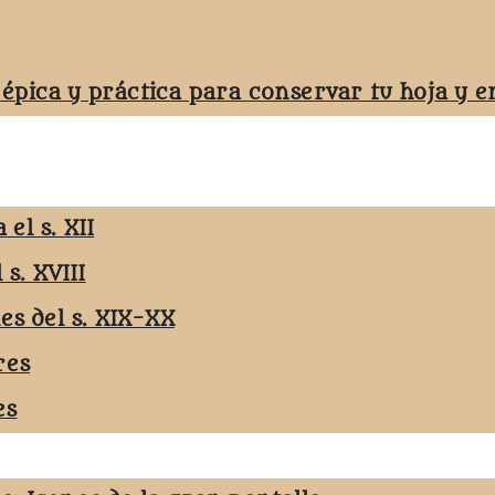
 épica y práctica para conservar tu hoja y
el s. XII
 s. XVIII
les del s. XIX-XX
res
es