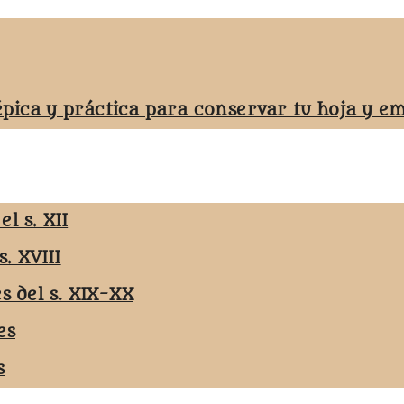
épica y práctica para conservar tu hoja y 
l s. XII
s. XVIII
es del s. XIX-XX
es
s