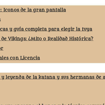
: Iconos de la gran pantalla
s
icas y guía completa para elegir la tuya
 de Vikings: ¿Mito o Realidad Histórica?
or
les con Licencia
a y leyenda de la katana y sus hermanas de 