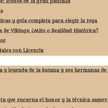
e: Iconos de la gran pantalla
os
licas y guía completa para elegir la tuya
s de Vikings: ¿Mito o Realidad Histórica?
tor
ales con Licencia
ja y leyenda de la katana y sus hermanas de
rta que encarna el honor y la técnica samur