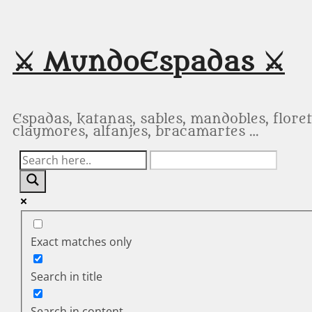
Saltar
al
contenido
⚔️ MundoEspadas ⚔️
Espadas, katanas, sables, mandobles, floret
claymores, alfanjes, bracamartes …
Exact matches only
Search in title
Search in content