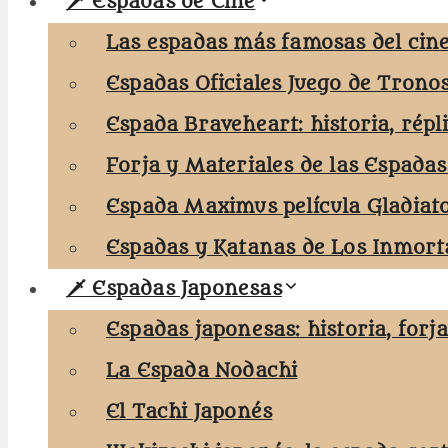
🗡️ Espadas de Cine
Las espadas más famosas del cine
Espadas Oficiales Juego de Trono
Espada Braveheart: historia, répl
Forja y Materiales de las Espadas
Espada Maximus película Gladiat
Espadas y Katanas de Los Inmorta
🗡️ Espadas Japonesas
Espadas japonesas: historia, forj
La Espada Nodachi
El Tachi Japonés