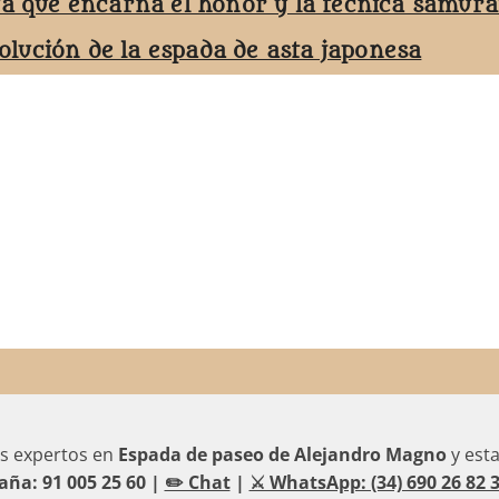
ta que encarna el honor y la técnica samurá
volución de la espada de asta japonesa
s expertos en
Espada de paseo de Alejandro Magno
y est
aña: 91 005 25 60 |
✏️ Chat
|
⚔️ WhatsApp: (34) 690 26 82 