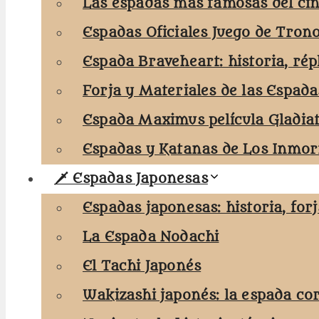
Las espadas más famosas del cin
Espadas Oficiales Juego de Tron
Espada Braveheart: historia, rép
Forja y Materiales de las Espada
Espada Maximus película Gladia
Espadas y Katanas de Los Inmort
🗡️ Espadas Japonesas
Espadas japonesas: historia, for
La Espada Nodachi
El Tachi Japonés
Wakizashi japonés: la espada co