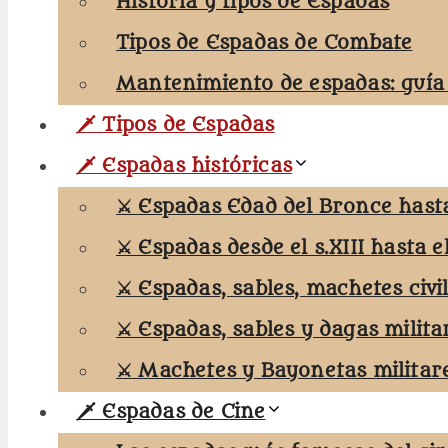
Historia y tipos de Espadas
Tipos de Espadas de Combate
Mantenimiento de espadas: guía
🗡️ Tipos de Espadas
🗡️ Espadas históricas
⚔️ Espadas Edad del Bronce hasta 
⚔️ Espadas desde el s.XIII hasta el
⚔️ Espadas, sables, machetes civi
⚔️ Espadas, sables y dagas milita
⚔️ Machetes y Bayonetas militar
🗡️ Espadas de Cine