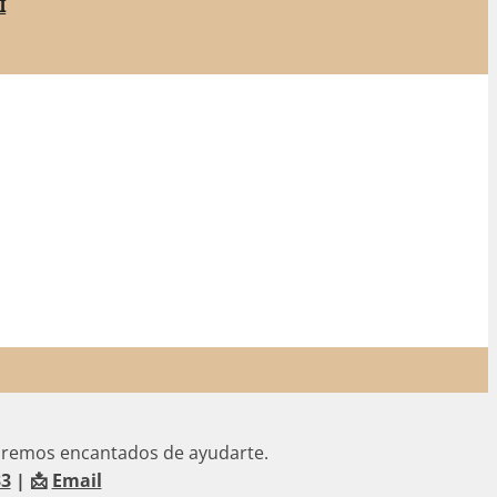
i
aremos encantados de ayudarte.
33
| 📩
Email