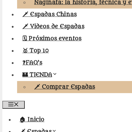
Naginata: la historia, técnica y 
🗡️ Espadas Chinas
🗡️ Videos de Espadas
🗓️ Próximos eventos
🥇 Top 10
❓FAQ’s
🏰 TIENDA
🗡️ Comprar Espadas
Menú
🏠 Inicio
🗡️ Espadas