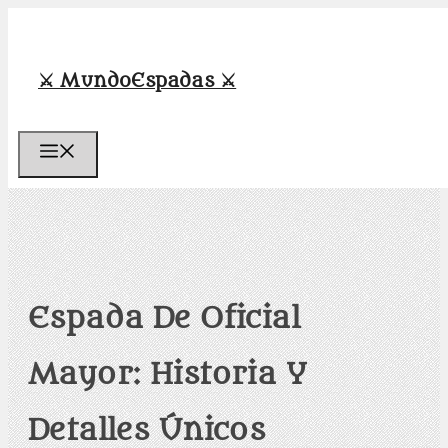
Saltar
al
contenido
⚔️ MundoEspadas ⚔️
Menú
Espada De Oficial
Mayor: Historia Y
Detalles Únicos