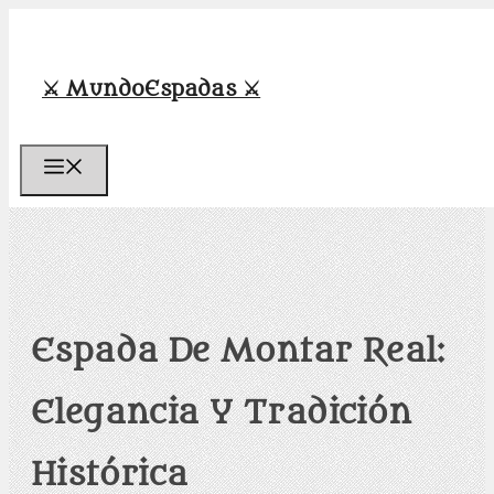
Saltar
al
contenido
⚔️ MundoEspadas ⚔️
Menú
Espada De Montar Real:
Elegancia Y Tradición
Histórica