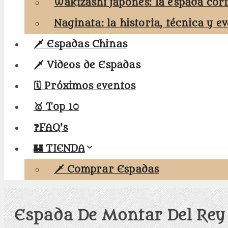
Wakizashi japonés: la espada cor
Naginata: la historia, técnica y e
🗡️ Espadas Chinas
🗡️ Videos de Espadas
🗓️ Próximos eventos
🥇 Top 10
❓FAQ’s
🏰 TIENDA
🗡️ Comprar Espadas
Espada De Montar Del Rey 