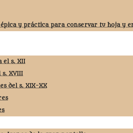
 épica y práctica para conservar tu hoja y
el s. XII
 s. XVIII
les del s. XIX-XX
res
es