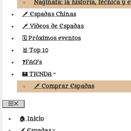
Naginata: la historia, técnica y 
🗡️ Espadas Chinas
🗡️ Videos de Espadas
🗓️ Próximos eventos
🥇 Top 10
❓FAQ’s
🏰 TIENDA
🗡️ Comprar Espadas
Menú
🏠 Inicio
🗡️ Espadas