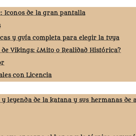
: Iconos de la gran pantalla
s
icas y guía completa para elegir la tuya
 de Vikings: ¿Mito o Realidad Histórica?
or
les con Licencia
a y leyenda de la katana y sus hermanas de 