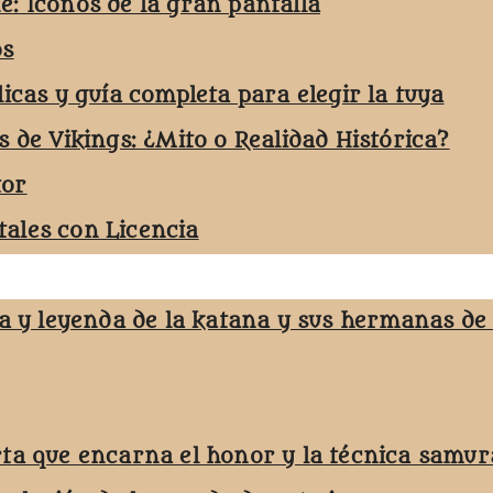
e: Iconos de la gran pantalla
os
licas y guía completa para elegir la tuya
s de Vikings: ¿Mito o Realidad Histórica?
tor
ales con Licencia
ja y leyenda de la katana y sus hermanas de
rta que encarna el honor y la técnica samur