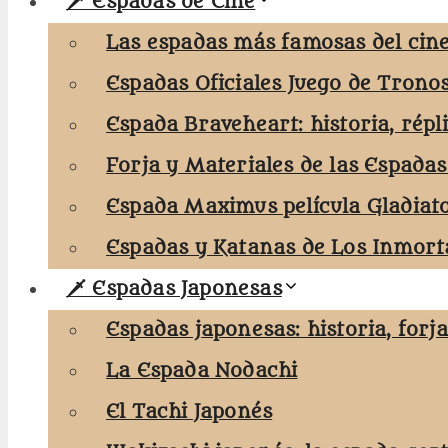
🗡️ Espadas de Cine
Las espadas más famosas del cine
Espadas Oficiales Juego de Trono
Espada Braveheart: historia, répl
Forja y Materiales de las Espadas
Espada Maximus película Gladiat
Espadas y Katanas de Los Inmorta
🗡️ Espadas Japonesas
Espadas japonesas: historia, forj
La Espada Nodachi
El Tachi Japonés