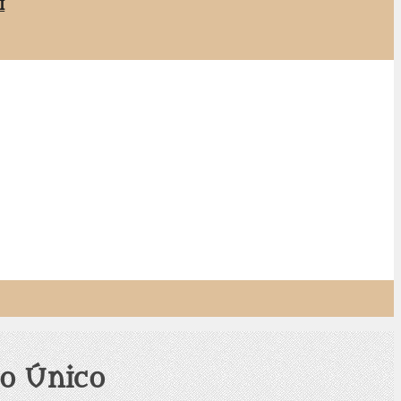
i
ño Único