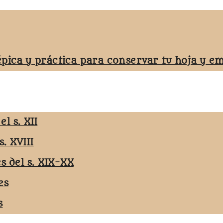
épica y práctica para conservar tu hoja y 
l s. XII
s. XVIII
es del s. XIX-XX
es
s