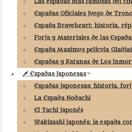
Las espadas más famosas del cin
Espadas Oficiales Juego de Tron
Espada Braveheart: historia, rép
Forja y Materiales de las Espada
Espada Maximus película Gladia
Espadas y Katanas de Los Inmort
🗡️ Espadas Japonesas
Espadas japonesas: historia, for
La Espada Nodachi
El Tachi Japonés
Wakizashi japonés: la espada co