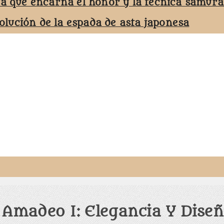
ta que encarna el honor y la técnica samurá
volución de la espada de asta japonesa
Amadeo I: Elegancia Y Dise