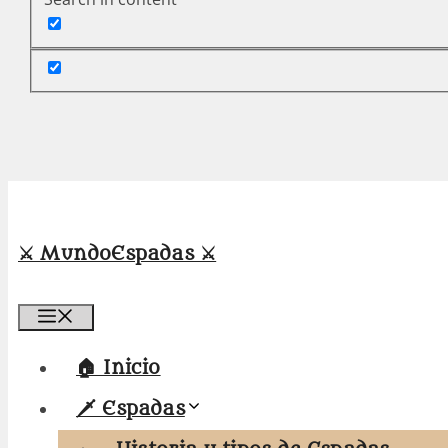
⚔️ MundoEspadas ⚔️
Menú
🏠 Inicio
🗡️ Espadas