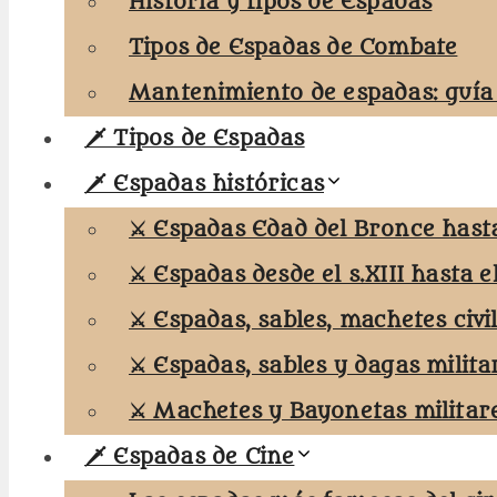
Historia y tipos de Espadas
Tipos de Espadas de Combate
Mantenimiento de espadas: guía
🗡️ Tipos de Espadas
🗡️ Espadas históricas
⚔️ Espadas Edad del Bronce hasta 
⚔️ Espadas desde el s.XIII hasta el
⚔️ Espadas, sables, machetes civi
⚔️ Espadas, sables y dagas milita
⚔️ Machetes y Bayonetas militar
🗡️ Espadas de Cine