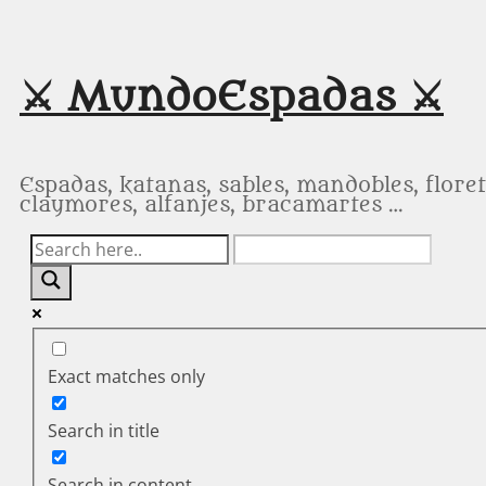
Saltar
al
contenido
⚔️ MundoEspadas ⚔️
Espadas, katanas, sables, mandobles, floret
claymores, alfanjes, bracamartes …
Exact matches only
Search in title
Search in content