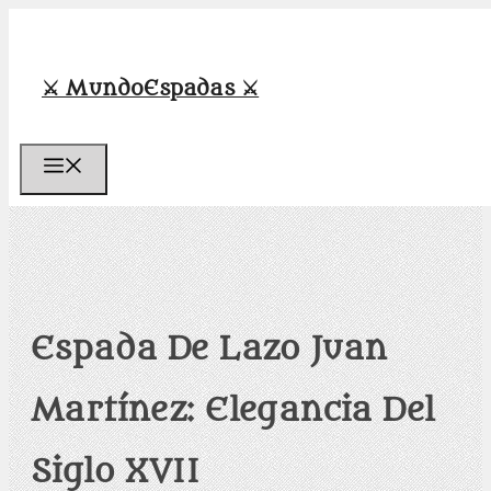
Saltar
al
contenido
⚔️ MundoEspadas ⚔️
Menú
Espada De Lazo Juan
Martínez: Elegancia Del
Siglo XVII