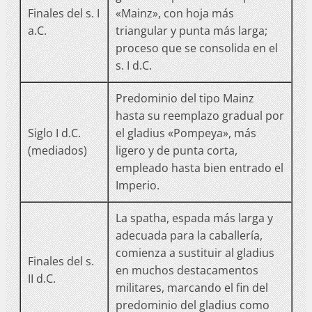
Finales del s. I
«Mainz», con hoja más
a.C.
triangular y punta más larga;
proceso que se consolida en el
s. I d.C.
Predominio del tipo Mainz
hasta su reemplazo gradual por
Siglo I d.C.
el gladius «Pompeya», más
(mediados)
ligero y de punta corta,
empleado hasta bien entrado el
Imperio.
La spatha, espada más larga y
adecuada para la caballería,
comienza a sustituir al gladius
Finales del s.
en muchos destacamentos
II d.C.
militares, marcando el fin del
predominio del gladius como