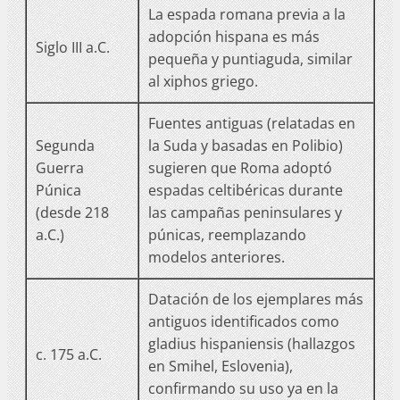
La espada romana previa a la
adopción hispana es más
Siglo III a.C.
pequeña y puntiaguda, similar
al xiphos griego.
Fuentes antiguas (relatadas en
Segunda
la Suda y basadas en Polibio)
Guerra
sugieren que Roma adoptó
Púnica
espadas celtibéricas durante
(desde 218
las campañas peninsulares y
a.C.)
púnicas, reemplazando
modelos anteriores.
Datación de los ejemplares más
antiguos identificados como
gladius hispaniensis (hallazgos
c. 175 a.C.
en Smihel, Eslovenia),
confirmando su uso ya en la