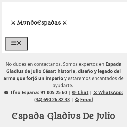
Saltar
al
contenido
⚔️ MundoEspadas ⚔️
Menú
No dudes en contactanos. Somos expertos en
Espada
Gladius de Julio César: historia, diseño y legado del
arma que forjó un imperio
y estaremos encantados de
ayudarte.
☎️ Tfno España: 91 005 25 60 |
✏️ Chat
|
⚔️ WhatsApp:
(34) 690 26 82 33
| 📩
Email
Espada Gladius De Julio