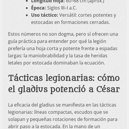
Longitud hoja:
60–68 cm (aprox.)
Época:
Siglos III–I a.C.
Uso táctico:
Versátil: cortes potentes y
estocadas en formaciones cerradas.
Estos números no son dogma, pero sí ofrecen una
guía práctica para entender por qué la legión
prefería una hoja corta y potente frente a espadas
largas: la maniobrabilidad y la tasa de heridas
letales por estocada dominaban la ecuación.
Tácticas legionarias: cómo
el gladius potenció a César
La eficacia del gladius se manifiesta en las tácticas
legionarias: líneas compactas, escudos que se
solapan y pequeñas rotaciones de formación para
abrir paso a la estocada. En la mano de un