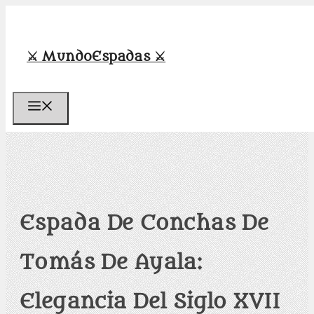
Saltar
al
contenido
⚔️ MundoEspadas ⚔️
Menú
Espada De Conchas De
Tomás De Ayala:
Elegancia Del Siglo XVII