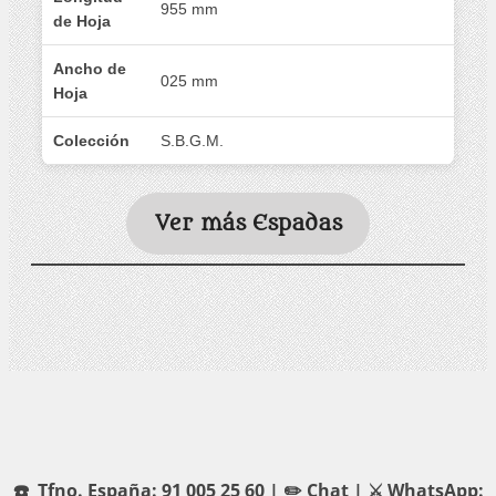
955 mm
de Hoja
Ancho de
025 mm
Hoja
Colección
S.B.G.M.
Ver más Espadas
☎️ Tfno. España: 91 005 25 60 |
✏️ Chat
|
⚔️ WhatsApp: