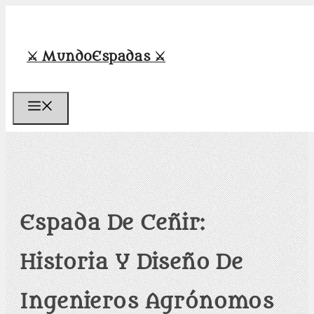
Saltar
al
contenido
⚔️ MundoEspadas ⚔️
Menú
Espada De Ceñir:
Historia Y Diseño De
Ingenieros Agrónomos