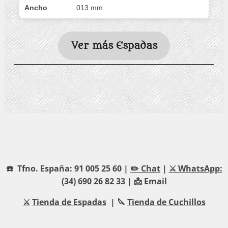
Ancho
013 mm
Ver más Espadas
☎️ Tfno. España: 91 005 25 60 |
✏️ Chat
|
⚔️ WhatsApp:
(34) 690 26 82 33
| 📩
Email
⚔️
Tienda de Espadas
| 🔪
Tienda de Cuchillos