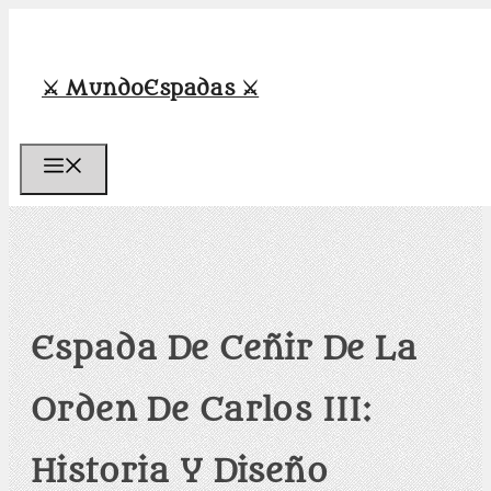
Saltar
al
contenido
⚔️ MundoEspadas ⚔️
Menú
Espada De Ceñir De La
Orden De Carlos III:
Historia Y Diseño