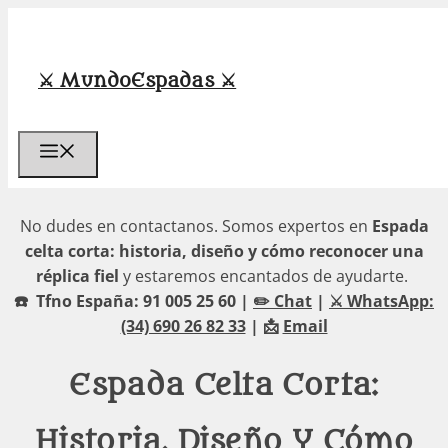
Saltar
al
contenido
⚔️ MundoEspadas ⚔️
Menú
No dudes en contactanos. Somos expertos en
Espada
celta corta: historia, diseño y cómo reconocer una
réplica fiel
y estaremos encantados de ayudarte.
☎️ Tfno España: 91 005 25 60 |
✏️ Chat
|
⚔️ WhatsApp:
(34) 690 26 82 33
| 📩
Email
Espada Celta Corta:
Historia, Diseño Y Cómo